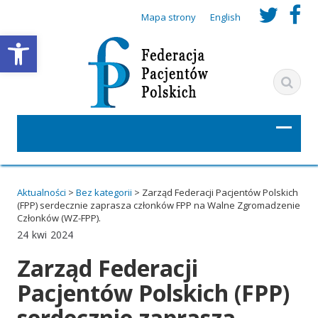
t
f
Mapa strony
English
Otwórz pasek narzędzi
w
a
i
c
t
e
t
b
e
o
r
o
Aktualności
>
Bez kategorii
>
Zarząd Federacji Pacjentów Polskich
(FPP) serdecznie zaprasza członków FPP na Walne Zgromadzenie
_
k
Członków (WZ-FPP).
24
kwi
2024
u
_
Zarząd Federacji
r
u
Pacjentów Polskich (FPP)
l
r
serdecznie zaprasza