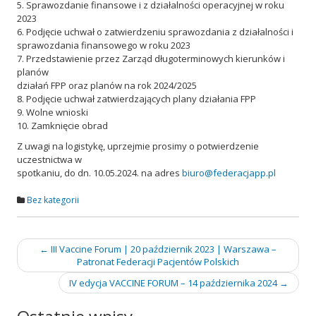
5. Sprawozdanie finansowe i z działalności operacyjnej w roku
2023
6. Podjęcie uchwał o zatwierdzeniu sprawozdania z działalności i
sprawozdania finansowego w roku 2023
7. Przedstawienie przez Zarząd długoterminowych kierunków i
planów
działań FPP oraz planów na rok 2024/2025
8. Podjęcie uchwał zatwierdzających plany działania FPP
9. Wolne wnioski
10. Zamknięcie obrad
Z uwagi na logistykę, uprzejmie prosimy o potwierdzenie
uczestnictwa w
spotkaniu, do dn. 10.05.2024. na adres
biuro@federacjapp.pl
Bez kategorii
Nawigacja
←
III Vaccine Forum | 20 październik 2023 | Warszawa –
Patronat Federacji Pacjentów Polskich
wpisu
IV edycja VACCINE FORUM – 14 października 2024
→