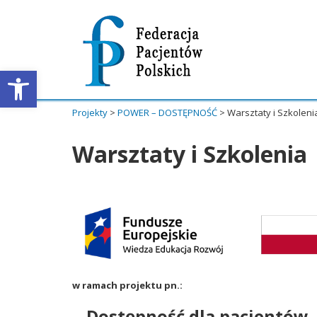
Otwórz pasek narzędzi
Projekty
>
POWER – DOSTĘPNOŚĆ
>
Warsztaty i Szkoleni
Warsztaty i Szkolenia
w ramach projektu pn.:
„Dostępność dla pacjentów 