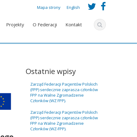
t
f
Mapa strony
English
w
a
Projekty
O Federacji
Kontakt
i
c
t
e
t
b
e
o
Ostatnie wpisy
r
o
Zarząd Federacji Pacjentów Polskich
(FPP) serdecznie zaprasza członków
_
k
FPP na Walne Zgromadzenie
Członków (WZ FPP).
u
_
Zarząd Federacji Pacjentów Polskich
(FPP) serdecznie zaprasza członków
r
u
FPP na Walne Zgromadzenie
Członków (WZ-FPP).
l
r
nego