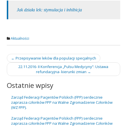
l
Jak działa lek: stymulacja i inhibicja
Aktualności
Nawigacja
←
Przepisywanie leków dla populacji specjalnych
wpisu
22.11.2016- II Konferencja „Pulsu Medycyny”: Ustawa
refundacyjna- kierunki zmian
→
Ostatnie wpisy
Zarząd Federacji Pacjentów Polskich (FPP) serdecznie
zaprasza członków FPP na Walne Zgromadzenie Członków
(WZ FPP).
Zarząd Federacji Pacjentów Polskich (FPP) serdecznie
zaprasza członków FPP na Walne Zgromadzenie Członków