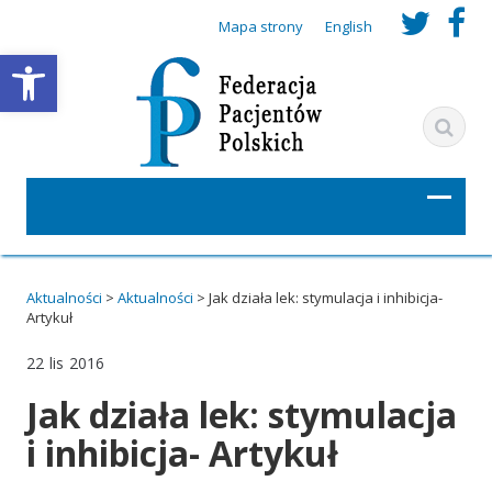
t
f
Mapa strony
English
Otwórz pasek narzędzi
w
a
i
c
t
e
t
b
e
o
r
o
Aktualności
>
Aktualności
>
Jak działa lek: stymulacja i inhibicja-
Artykuł
_
k
22
lis
2016
u
_
Jak działa lek: stymulacja
r
u
i inhibicja- Artykuł
l
r