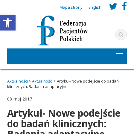
t
f
Mapa strony
English
Otwórz pasek narzędzi
w
a
i
c
t
e
t
b
e
o
r
o
Aktualności
>
Aktualności
>
Artykuł- Nowe podejście do badań
klinicznych: Badania adaptacyjne
_
k
08
maj
2017
u
_
Artykuł- Nowe podejście
r
u
do badań klinicznych:
l
r
Badania adaptacyjne